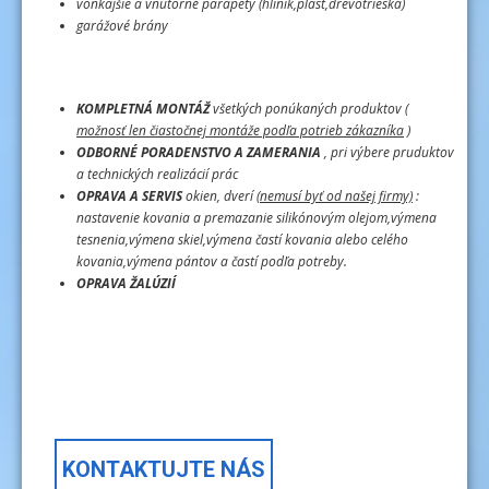
vonkajšie a vnútorné parapety (hliník,plast,drevotrieska)
garážové brány
KOMPLETNÁ MONTÁŽ
všetkých ponúkaných produktov (
možnosť len čiastočnej montáže podľa potrieb zákazníka
)
ODBORNÉ PORADENSTVO A ZAMERANIA
, pri výbere pruduktov
a technických realizácií prác
OPRAVA A SERVIS
okien, dverí
(nemusí byť od našej firmy)
:
nastavenie kovania a premazanie silikónovým olejom,výmena
tesnenia,výmena skiel,výmena častí kovania alebo celého
kovania,výmena pántov a častí podľa potreby.
OPRAVA ŽALÚZIÍ
KONTAKTUJTE NÁS