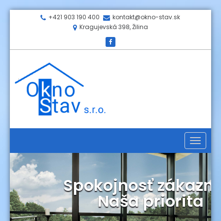
+421 903 190 400
kontakt@okno-stav.sk
Kragujevská 398, Žilina
Toggle
navigati
Spokojnosť zákazní
Naša priorita