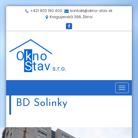
+421 903 190 400
kontakt@okno-stav.sk
Kragujevská 398, Žilina
Toggle
navigati
BD Solinky