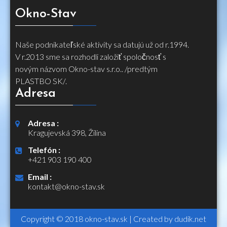
Okno-Stav
Naše podnikateľské aktivity sa datujú už od r.1994.
V r.2013 sme sa rozhodli založiť spoločnosť s
novým názvom Okno-stav s.r.o.. /predtým
PLASTBO SK/.
Adresa
Adresa :
Kragujevská 398, Žilina
Telefón :
+421 903 190 400
Email :
kontakt@okno-stav.sk
Copyright © 2018
okno-stav.sk
| Created by
dudik.net